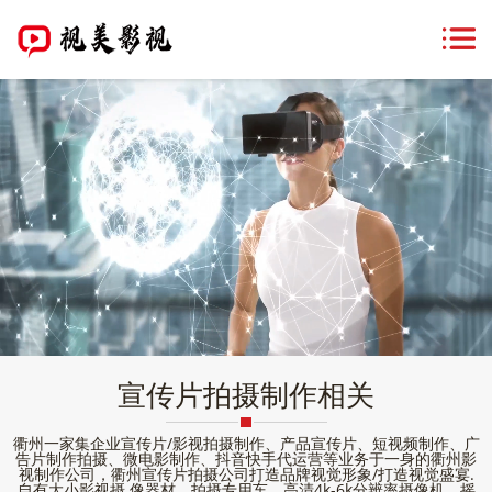
宣传片拍摄制作相关
衢州一家集企业宣传片/影视拍摄制作、产品宣传片、短视频制作、广
告片制作拍摄、微电影制作、抖音快手代运营等业务于一身的衢州影
视制作公司，衢州宣传片拍摄公司打造品牌视觉形象/打造视觉盛宴.
自有大小影视摄 像器材，拍摄专用车、高清4k-6k分辨率摄像机、摇