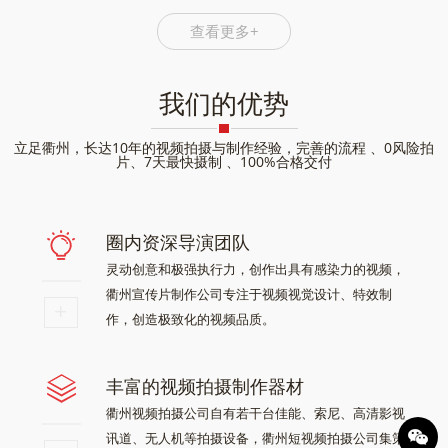
查看更多+
我们的优势
立足衢州，长达10年的视频拍摄与制作经验，完善的流程 、0风险拍
片、7天最快摄制 、100%合格交付
圈内资深导演团队
灵动创意和极强执行力，创作出具有感染力的视频，
衢州宣传片制作公司专注于视频视觉设计、特效制
作，创造极致化的视频品质。
丰富的视频拍摄制作器材
衢州视频拍摄公司自有若干台佳能、索尼、高清影视
讯道、无人机等拍摄设备，衢州短视频拍摄公司集策