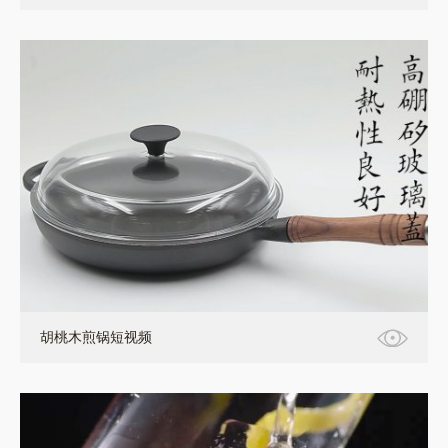
胡桃木煎锅短视频